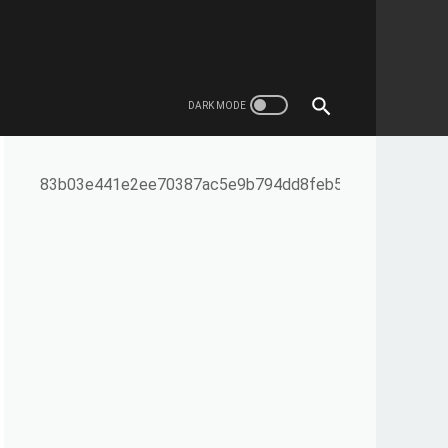
83b03e441e2ee70387ac5e9b794dd8feb5f9b260