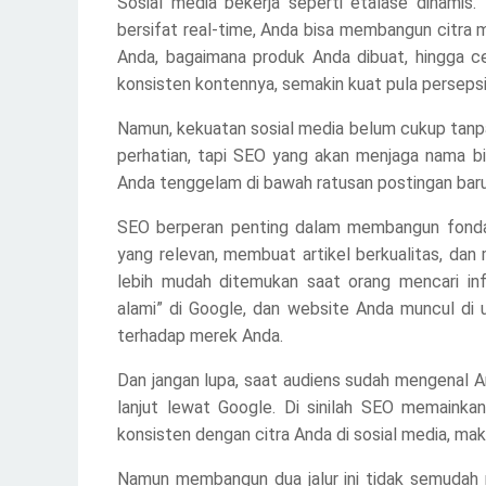
Sosial media bekerja seperti etalase dinamis.
bersifat real-time, Anda bisa membangun citra m
Anda, bagaimana produk Anda dibuat, hingga cer
konsisten kontennya, semakin kuat pula persepsi
Namun, kekuatan sosial media belum cukup tan
perhatian, tapi SEO yang akan menjaga nama b
Anda tenggelam di bawah ratusan postingan baru
SEO berperan penting dalam membangun fondas
yang relevan, membuat artikel berkualitas, da
lebih mudah ditemukan saat orang mencari inf
alami” di Google, dan website Anda muncul di 
terhadap merek Anda.
Dan jangan lupa, saat audiens sudah mengenal A
lanjut lewat Google. Di sinilah SEO memainka
konsisten dengan citra Anda di sosial media, m
Namun membangun dua jalur ini tidak semudah 