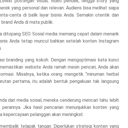
 Lewat postingan visual, video pendek, hingga story yang
erek yang personal dan relevan. Audiens bisa melihat siapa
ita-cerita di balik layar bisnis Anda. Semakin otentik dan
 brand Anda di mata publik.
pa ditopang SEO. Sosial media memang cepat dalam menarik
isnis Anda tetap muncul bahkan setelah konten Instagram
.
i branding yang kokoh. Dengan mengoptimasi kata kunci
n memastikan website Anda ramah mesin pencari, Anda akan
ormasi. Misalnya, ketika orang mengetik “minuman herbal
urutan pertama, itu adalah bentuk pengakuan tak langsung
nda dari media sosial, mereka cenderung mencari tahu lebih
n perannya. Jika hasil pencarian menunjukkan konten yang
aka kepercayaan pelanggan akan meningkat.
membalik telapak tangan. Diperlukan strategi konten yang